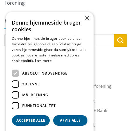
Forening
×
KONTAKTPERSON
Denne hjemmeside bruger
cookies
Denne hjemmeside bruger cookies til at
forbedre brugeroplevelsen. Ved at bruge
vores hjemmeside giver du samtykke til alle
cookies i overensstemmelse med vores
cookiepolitik.
Læs mere
ABSOLUT NØDVENDIGE
YDEEVNE
Copyright 2026 © Skælskør Erhvervsforening
MÅLRETNING
Skælskør Erhvervsforening
FUNKTIONALITET
Forperson Pia Kimer Jacobsen – SJF Bank
Algade 18, 4230 Skælskør
ACCEPTER ALLE
AFVIS ALLE
Tlf. 59 57 60 31 – 61 56 60 31