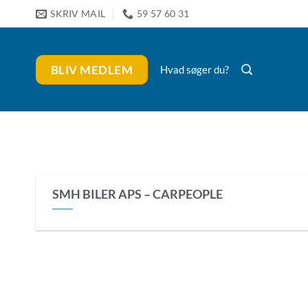
Fortsæt
SKRIV MAIL
59 57 60 31
til
indhold
BLIV MEDLEM
Hvad søger du?
SMH BILER APS – CARPEOPLE