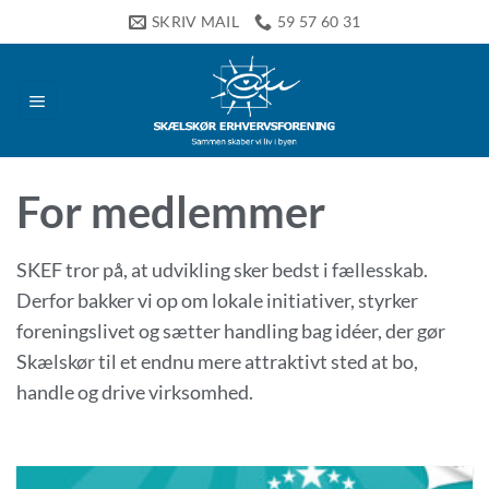
Fortsæt
SKRIV MAIL
59 57 60 31
til
indhold
For medlemmer
SKEF tror på, at udvikling sker bedst i fællesskab.
Derfor bakker vi op om lokale initiativer, styrker
foreningslivet og sætter handling bag idéer, der gør
Skælskør til et endnu mere attraktivt sted at bo,
handle og drive virksomhed.