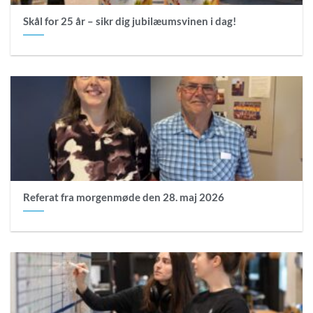
Skål for 25 år – sikr dig jubilæumsvinen i dag!
Referat fra morgenmøde den 28. maj 2026