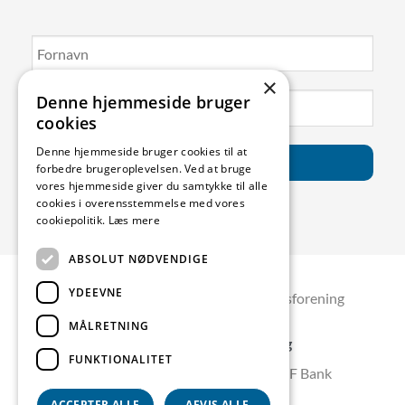
×
Denne hjemmeside bruger
cookies
Denne hjemmeside bruger cookies til at
forbedre brugeroplevelsen. Ved at bruge
vores hjemmeside giver du samtykke til alle
cookies i overensstemmelse med vores
cookiepolitik.
Læs mere
ABSOLUT NØDVENDIGE
YDEEVNE
Copyright 2026 © Skælskør Erhvervsforening
MÅLRETNING
Skælskør Erhvervsforening
FUNKTIONALITET
Forperson Pia Kimer Jacobsen – SJF Bank
Algade 18, 4230 Skælskør
ACCEPTER ALLE
AFVIS ALLE