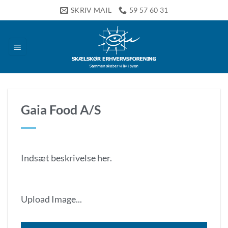
Fortsæt
SKRIV MAIL
59 57 60 31
til
indhold
Gaia Food A/S
Indsæt beskrivelse her.
Upload Image...