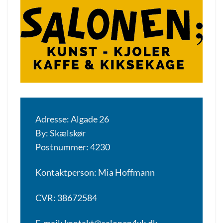
Adresse: Algade 26
By: Skælskør
Postnummer: 4230
Kontaktperson: Mia Hoffmann
CVR: 38672584