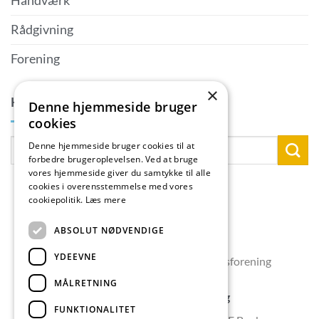
Håndværk
Rådgivning
Forening
×
KONTAKTPERSON
Denne hjemmeside bruger
cookies
Denne hjemmeside bruger cookies til at
forbedre brugeroplevelsen. Ved at bruge
vores hjemmeside giver du samtykke til alle
cookies i overensstemmelse med vores
cookiepolitik.
Læs mere
ABSOLUT NØDVENDIGE
YDEEVNE
Copyright 2026 © Skælskør Erhvervsforening
MÅLRETNING
Skælskør Erhvervsforening
FUNKTIONALITET