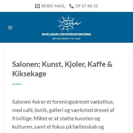
Fortsæt
SKRIV MAIL
59 57 60 31
til
indhold
Salonen; Kunst, Kjoler, Kaffe &
Kiksekage
Salonen 4xk er et foreningsdrevet væksthus,
med café, butik, galleri og værksted drevet af
frivillige. Målet er at støtte kunsten og
kulturen, samt et fokus på fællesskab og