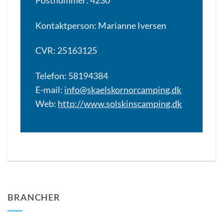
Postnummer: 4230
Kontaktperson: Marianne Iversen
CVR: 25163125
Telefon: 58194384
E-mail:
info@skaelskornorcamping.dk
Web:
http://www.solskinscamping.dk
BRANCHER