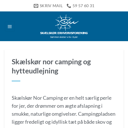
Fortsæt
SKRIV MAIL
59 57 60 31
til
indhold
Skælskør nor camping og
hytteudlejning
Skælskør Nor Camping er en helt særlig perle
for jer, der drømmer om ægte afslapning i
smukke, naturlige omgivelser. Campingpladsen
ligger fredeligt og idyllisk tæt på både skov og