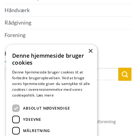
Håndværk
Rådgivning
Forening
×
KONTAKTPERSON
Denne hjemmeside bruger
cookies
Denne hjemmeside bruger cookies til at
forbedre brugeroplevelsen. Ved at bruge
vores hjemmeside giver du samtykke til alle
cookies i overensstemmelse med vores
cookiepolitik.
Læs mere
ABSOLUT NØDVENDIGE
YDEEVNE
Copyright 2026 © Skælskør Erhvervsforening
MÅLRETNING