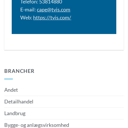
Telefon: 53814880
E-mail:
cape@tvis.com
Web:
https://tvis.com/
BRANCHER
Andet
Detailhandel
Landbrug
Bygge- og anlægsvirksomhed