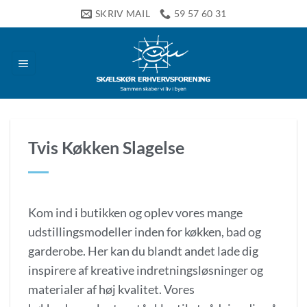
Fortsæt
SKRIV MAIL
59 57 60 31
til
indhold
Tvis Køkken Slagelse
Kom ind i butikken og oplev vores mange
udstillingsmodeller inden for køkken, bad og
garderobe. Her kan du blandt andet lade dig
inspirere af kreative indretningsløsninger og
materialer af høj kvalitet. Vores