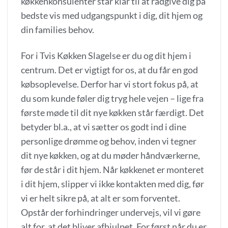
køkkenkonsulenter står klar til at rådgive dig på
bedste vis med udgangspunkt i dig, dit hjem og
din families behov.
For i Tvis Køkken Slagelse er du og dit hjem i
centrum. Det er vigtigt for os, at du får en god
købsoplevelse. Derfor har vi stort fokus på, at
du som kunde føler dig tryg hele vejen – lige fra
første møde til dit nye køkken står færdigt. Det
betyder bl.a., at vi sætter os godt ind i dine
personlige drømme og behov, inden vi tegner
dit nye køkken, og at du møder håndværkerne,
før de står i dit hjem. Når køkkenet er monteret
i dit hjem, slipper vi ikke kontakten med dig, før
vi er helt sikre på, at alt er som forventet.
Opstår der forhindringer undervejs, vil vi gøre
alt for, at det bliver afhjulpet. For først når du er