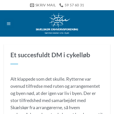
Fortsæt
SKRIV MAIL
59 57 60 31
til
indhold
Et succesfuldt DM i cykelløb
Alt klappede som det skulle. Rytterne var
ovenud tilfredse med ruten og arrangementet
og byen nød, at der igen var liv i byen. Der er
stor tilfredshed med samarbejdet med
Skælskør fra arrangørerne, så hvem