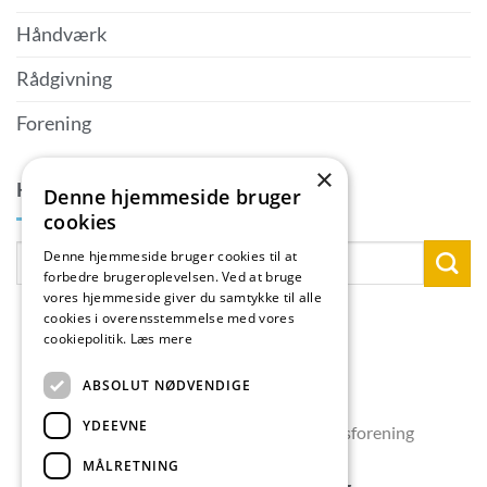
Håndværk
Rådgivning
Forening
×
KONTAKTPERSON
Denne hjemmeside bruger
cookies
Denne hjemmeside bruger cookies til at
forbedre brugeroplevelsen. Ved at bruge
vores hjemmeside giver du samtykke til alle
cookies i overensstemmelse med vores
cookiepolitik.
Læs mere
ABSOLUT NØDVENDIGE
YDEEVNE
Copyright 2026 © Skælskør Erhvervsforening
MÅLRETNING
Skælskør Erhvervsforening