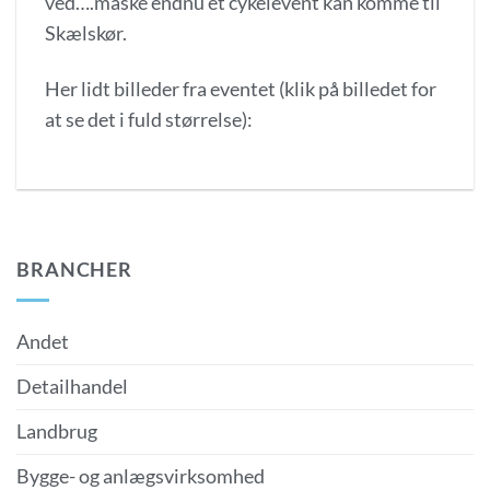
ved….måske endnu et cykelevent kan komme til
Skælskør.
Her lidt billeder fra eventet (klik på billedet for
at se det i fuld størrelse):
BRANCHER
Andet
Detailhandel
Landbrug
Bygge- og anlægsvirksomhed