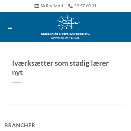
Fortsæt
SKRIV MAIL
59 57 60 31
til
indhold
Iværksætter som stadig lærer
nyt
BRANCHER