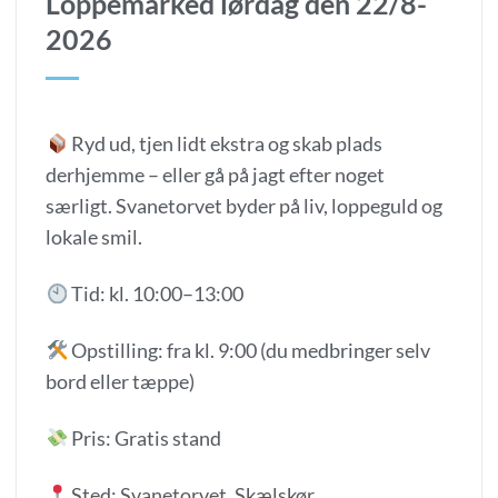
Loppemarked lørdag den 22/8-
2026
Ryd ud, tjen lidt ekstra og skab plads
derhjemme – eller gå på jagt efter noget
særligt. Svanetorvet byder på liv, loppeguld og
lokale smil.
Tid: kl. 10:00–13:00
Opstilling: fra kl. 9:00 (du medbringer selv
bord eller tæppe)
Pris: Gratis stand
Sted: Svanetorvet, Skælskør