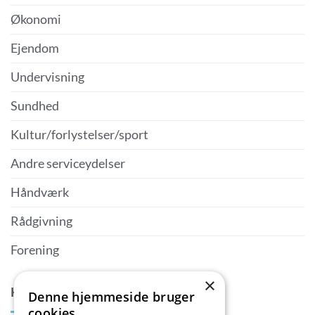
Økonomi
Ejendom
Undervisning
Sundhed
Kultur/forlystelser/sport
Andre serviceydelser
Håndværk
Rådgivning
Forening
×
KONTAKTPERSON
Denne hjemmeside bruger
cookies