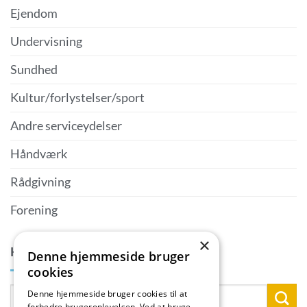
Ejendom
Undervisning
Sundhed
Kultur/forlystelser/sport
Andre serviceydelser
Håndværk
Rådgivning
Forening
×
KONTAKTPERSON
Denne hjemmeside bruger
cookies
Denne hjemmeside bruger cookies til at
forbedre brugeroplevelsen. Ved at bruge