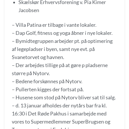
Skælskør Erhvervsforening v. Pia Kimer
Jacobsen
– Villa Patina er tilbage i vante lokaler.
– Dap Golf, fitness og yoga åbner i nye lokaler.
– Bymidtegruppen arbejder pt. på optimering
af legepladser i byen, samt nye evt. på
Svanetorvet og havnen.
– Der arbejdes tillige på at gøre p pladserne
større på Nytorv.
– Bedene forskønnes på Nytorv.
– Pullerten kigges der fortsat på.
– Husene som stod på Nytorv bliver sat til salg.
– d. 13 januar afholdes der nytårs bar fra kl.
16:30 i Det Røde Pakhus i samarbejde med
vores to Supermedlemmer SuperBrugsen og