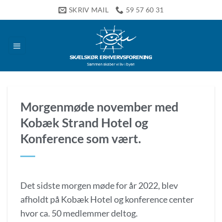
Fortsæt
SKRIV MAIL
59 57 60 31
til
indhold
Morgenmøde november med
Kobæk Strand Hotel og
Konference som vært.
Det sidste morgen møde for år 2022, blev
afholdt på Kobæk Hotel og konference center
hvor ca. 50 medlemmer deltog.