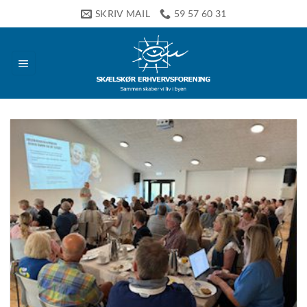
Fortsæt
SKRIV MAIL
59 57 60 31
til
indhold