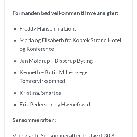
Formanden bød velkommen til nye ansigter:
Freddy Hansen fra Lions
Maria og Elisabeth fra Kobæk Strand Hotel
og Konference
Jan Møldrup – Bisserup Byting
Kenneth – Butik Mille og egen
Tømrervirksomhed
Kristina, Smartos
Erik Pedersen, ny Havnefoged
Sensommeraften:
Vi er klar til Sensommeraften fredag d. 30.8.