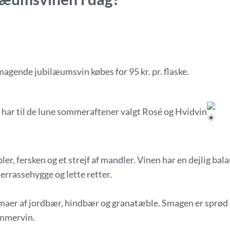
agende jubilæumsvin købes for 95 kr. pr. flaske.
i har til de lune sommeraftener valgt Rosé og Hvidvin
ler, fersken og et strejf af mandler. Vinen har en dejlig bal
terrassehygge og lette retter.
maer af jordbær, hindbær og granatæble. Smagen er sprød
ommervin.