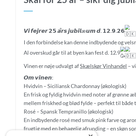
𝙑𝙞 𝙛𝙚𝙟𝙧𝙚𝙧 𝟮𝟱 𝙖̊𝙧𝙨 𝙟𝙪𝙗𝙞𝙡æ𝙪𝙢 𝙙. 𝟭𝟮.𝟵.𝟮𝟲
I den forbindelse kan denne indbydende og velsm
Al overskud går til at byen kan fest d. 12.9
Vinen er nøje udvalgt af
Skælskør Vinhandel
– v
𝙊𝙢 𝙫𝙞𝙣𝙚𝙣:
Hvidvin – Siciliansk Chardonnay (økologisk)
En frisk og fyldig hvidvin med noter af grønne æb
mellem friskhed og blød fylde – perfekt til både 
Rosé – Spansk Tempranillo (økologisk)
En indbydende rosé med smuk pink farve og aro
frugtig med en behagelig afrunding – en skøn s