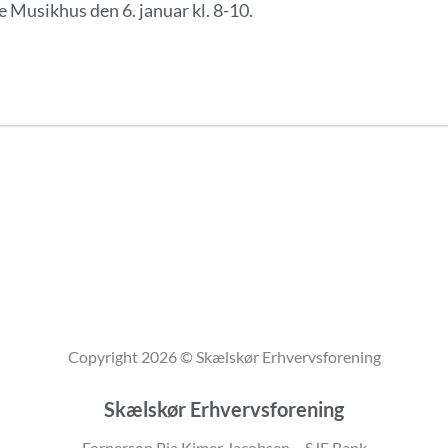
se Musikhus den 6. januar kl. 8-10.
Copyright 2026 © Skælskør Erhvervsforening
Skælskør Erhvervsforening
Forperson Pia Kimer Jacobsen – SJF Bank